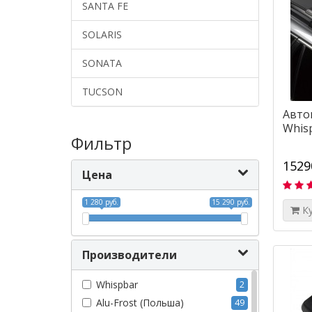
SANTA FE
SOLARIS
SONATA
TUCSON
Авто
Whisp
Фильтр
1529
Цена
1 280 руб.
15 290 руб.
К
Производители
Whispbar
2
Alu-Frost (Польша)
49