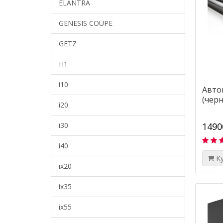
ELANTRA
GENESIS COUPE
GETZ
H1
i10
Авто
(чер
i20
i30
1490
i40
К
ix20
ix35
ix55