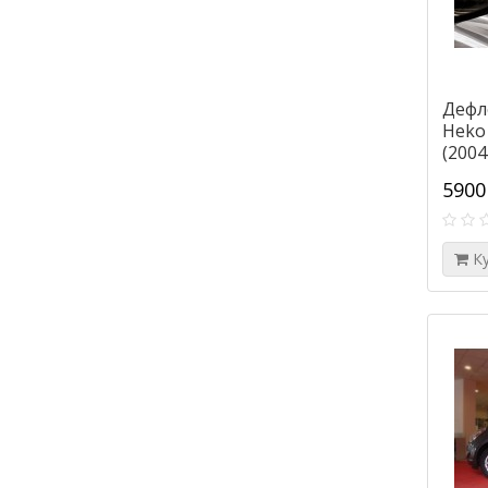
Дефл
Heko
(2004
5900
К