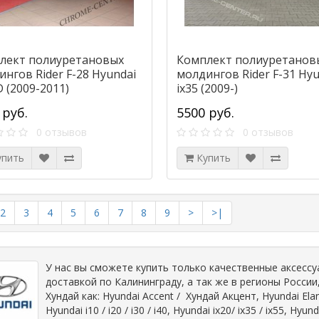
лект полиуретановых
Комплект полиуретанов
нгов Rider F-28 Hyundai
молдингов Rider F-31 Hyu
D (2009-2011)
ix35 (2009-)
 руб.
5500 руб.
0 отзывов
0 отзывов
упить
Купить
2
3
4
5
6
7
8
9
>
>|
У нас вы сможете купить только качественные аксессу
доставкой по Калининграду, а так же в регионы России
Хундай как: Hyundai Accent / Хундай Акцент, Hyundai Ela
Hyundai i10 / i20 / i30 / i40, Hyundai ix20/ ix35 / ix55, Hyu