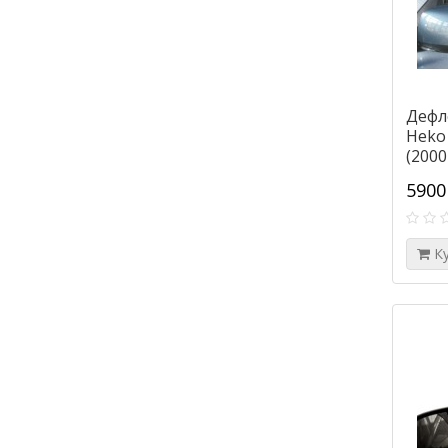
Дефл
Heko 
(2000
5900
К