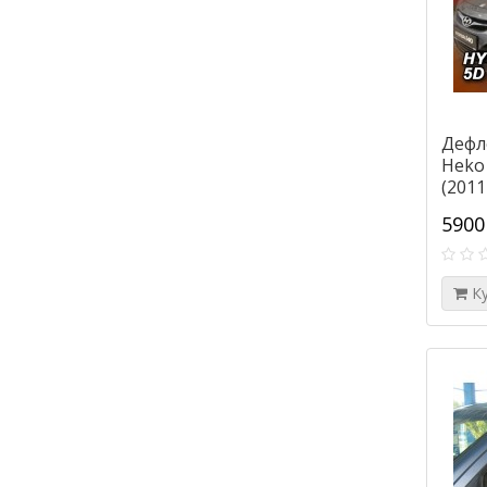
Дефл
Heko 
(2011
5900
К