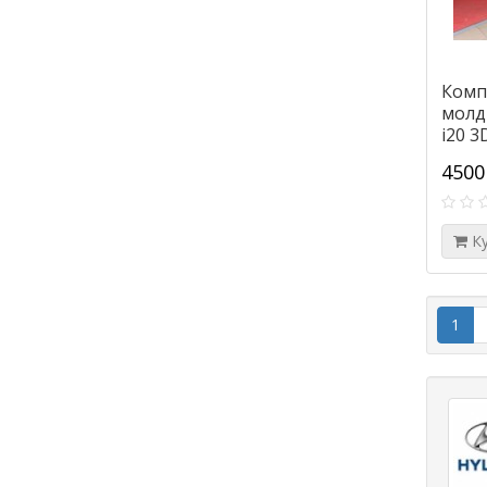
Комп
молди
i20 3
4500
К
1