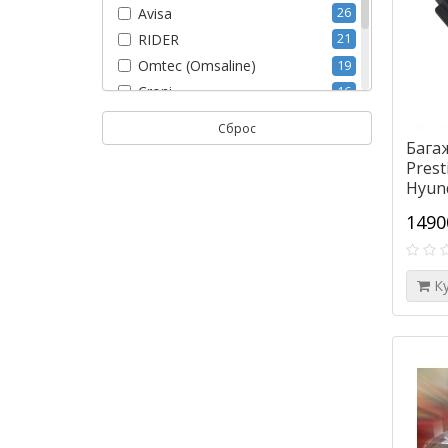
Avisa
26
RIDER
21
Omtec (Omsaline)
19
Croni
16
RGM
17
Сброс
AGURI (Польша)
6
Бага
Prest
Team HEKO
9
Hyund
1490
К