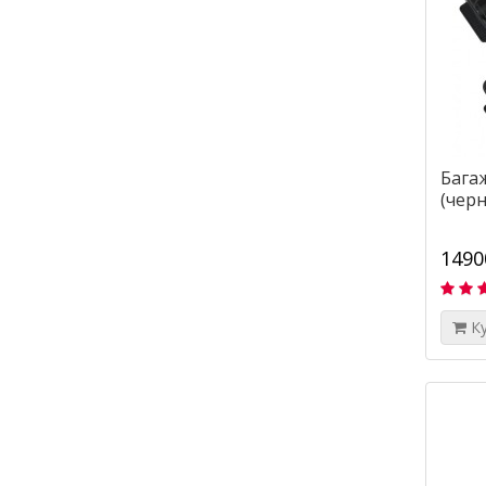
Бага
(черн
1490
К