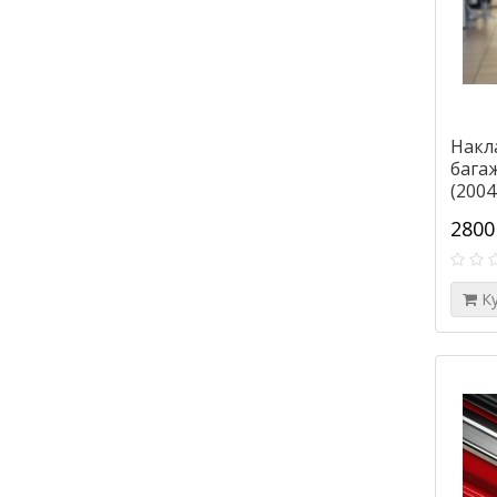
Накл
бага
(2004
2800
К