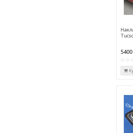
Накл
Tucso
5400
К