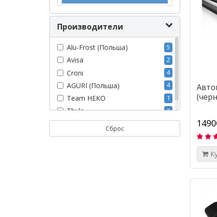
Производители
Alu-Frost (Польша)
5
Avisa
2
Croni
4
AGURI (Польша)
4
Авто
(чер
Team HEKO
1
Thule
2
1490
Сброс
К