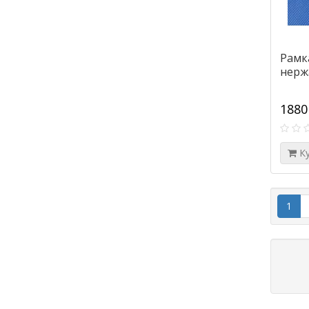
Рамк
нерж
1880
К
1