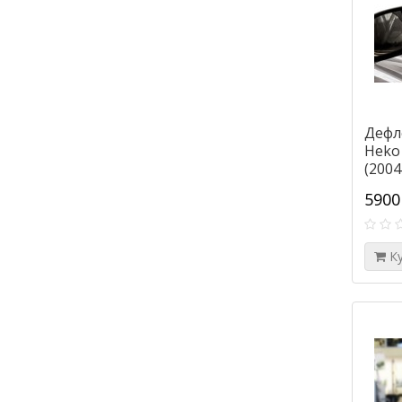
Дефл
Heko
(2004
5900
К