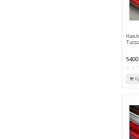
Накл
Tucso
5400
К