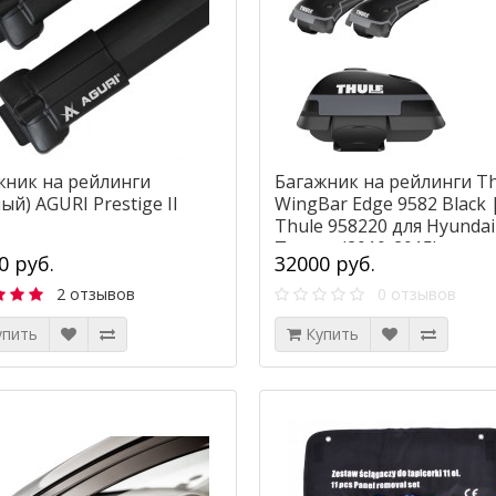
жник на рейлинги
Багажник на рейлинги Th
ый) AGURI Prestige II
WingBar Edge 9582 Black 
Thule 958220 для Hyundai
Tucson (2010-2015)
0 руб.
32000 руб.
2 отзывов
0 отзывов
упить
Купить