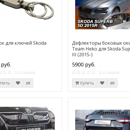
ок для ключей Skoda
Дефлекторы боковых ок
Team Heko для Skoda Su
III (2015-)
 руб.
5900 руб.
0 отзывов
0 отзывов
упить
Купить