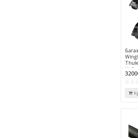
Бага
WingB
Thule
III C
3200
К