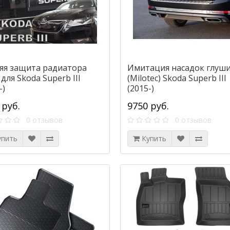
яя защита радиатора
Имитация насадок глуш
для Skoda Superb III
(Milotec) Skoda Superb III
-)
(2015-)
 руб.
9750 руб.
0 отзывов
0 отзывов
упить
Купить