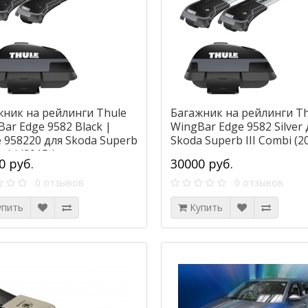
жник на рейлинги Thule
Багажник на рейлинги Th
ar Edge 9582 Black |
WingBar Edge 9582 Silver 
 958220 для Skoda Superb
Skoda Superb III Combi (2
ombi (2015-)
0 руб.
30000 руб.
0 отзывов
0 отзывов
упить
Купить