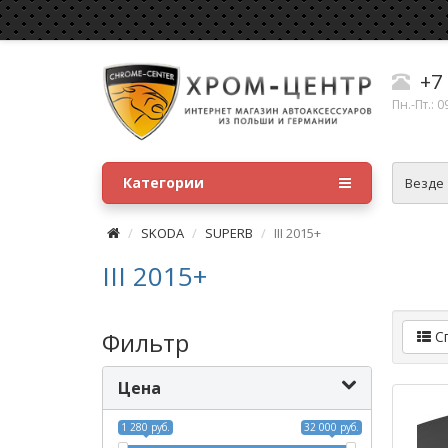
+7 
Пн.-Пт.: 0
Категории
Везде
SKODA
SUPERB
III 2015+
III 2015+
Фильтр
С
Цена
1 280 руб.
32 000 руб.