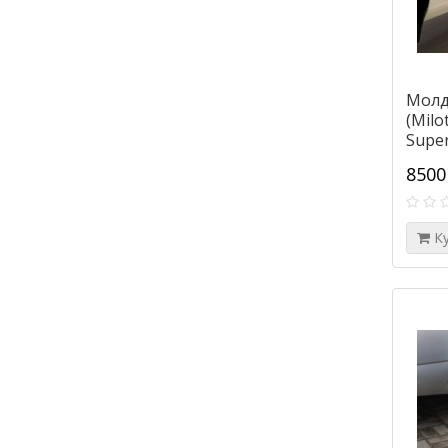
Молд
(Milo
Super
8500
К