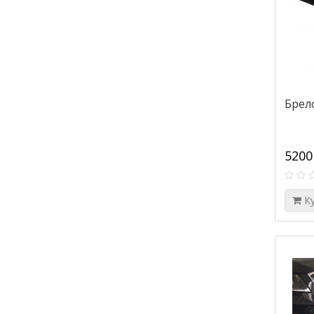
Брел
5200
К