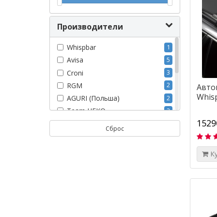
Производители
Whispbar
1
Avisa
5
Croni
3
RGM
2
Авто
Whisp
AGURI (Польша)
2
Team HEKO
3
1529
Milotec
10
Сброс
Skoda Auto (Чехия)
2
Geyer&Hosaja
1
К
Thule
2
FROGUM
2