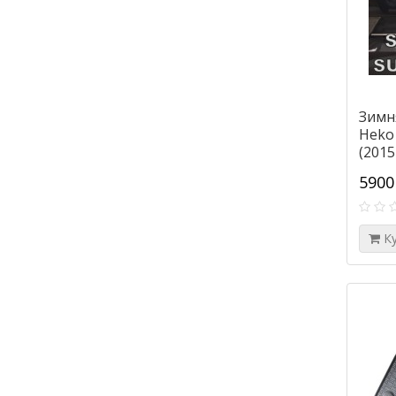
Зимн
Heko 
(2015
5900
К