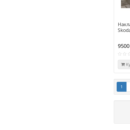
Накл
Skoda
9500
К
1