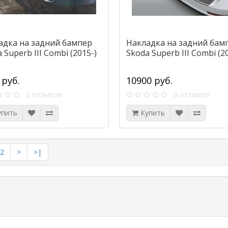
адка на задний бампер
Накладка на задний бам
 Superb III Combi (2015-)
Skoda Superb III Combi (2
 руб.
10900 руб.
0 отзывов
0 отзывов
упить
Купить
2
>
>|