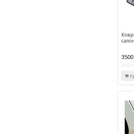
Ковр
салон
3500
К